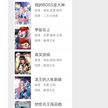
我的BOSS是大神
标签：搞笑,恋爱,都市
链路：二次元动漫
孽徒在上
标签：恋爱,修真,古风
链路：极漫文化
真实游戏
标签：热血,悬疑,都市
链路：极漫文化
龙王的人鱼新娘
标签：恋爱,古风
链路：极漫文化
绝世兵王闯花都