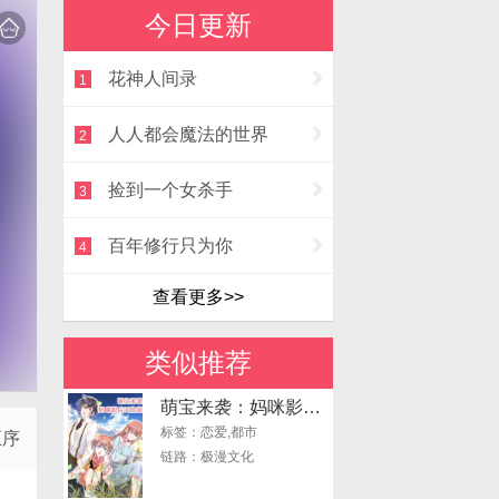
今日更新
花神人间录
1
人人都会魔法的世界
2
捡到一个女杀手
3
百年修行只为你
4
查看更多>>
类似推荐
萌宝来袭：妈咪影后天价妻
标签：恋爱,都市
正序
链路：极漫文化