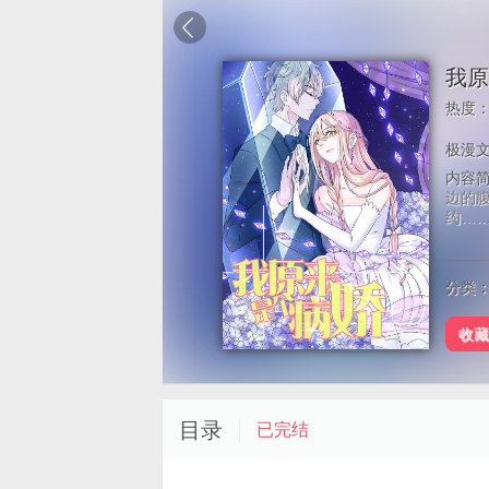
我原
热度
极漫
内容
边的腹
约…
分类：
收藏
目录
已完结