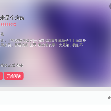
来是个病娇
：
363830ºC
文化
简介：
【独家/每周双更]一场车祸后重生成妹子？！面对身
黑美男，曾经的真·直男·唐凌曦表示：大兄弟，我们不
…
搞笑,恋爱,都市
开始阅读