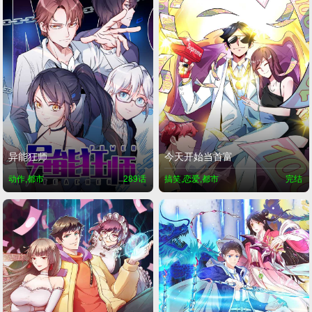
异能狂师
今天开始当首富
动作,都市
289话
搞笑,恋爱,都市
完结