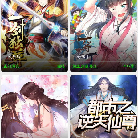
一剑独尊
一等家丁
玄幻,修真
完结
热血,穿越,修真
406话