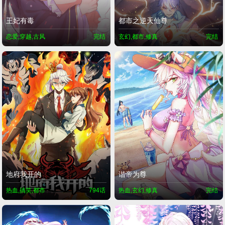
王妃有毒
都市之逆天仙尊
恋爱,穿越,古风
完结
玄幻,都市,修真
完结
地府我开的
谐帝为尊
热血,搞笑,都市
794话
热血,玄幻,修真
完结