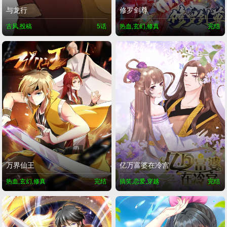
与龙行
修罗剑尊
古风,投稿
5话
热血,玄幻,修真
完结
万界仙王
亿万富婆在冷宫
热血,玄幻,修真
完结
搞笑,恋爱,穿越
完结