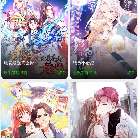
地表最强黄金肾
绝色小蛋妃
热血,玄幻,穿越
完结
恋爱,穿越,古风
完结