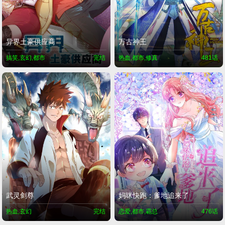
异界土豪供应商
万古神王
搞笑,玄幻,都市
完结
热血,都市,修真
481话
武灵剑尊
妈咪快跑：爹地追来了
热血,玄幻
完结
恋爱,都市,霸总
476话