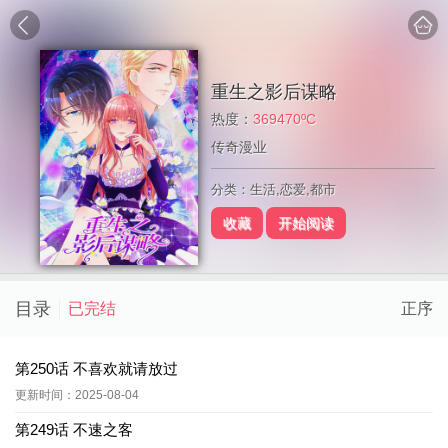
重生之影后谋略
热度：
369470ºC
传奇漫业
分类：生活,恋爱,都市
收藏
开始阅读
目录
已完结
正序
第250话 不喜欢就请放过
更新时间：2025-08-04
第249话 不速之客