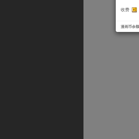
收费
漫画币余